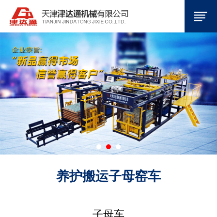
养护搬运子母窑车
子母车